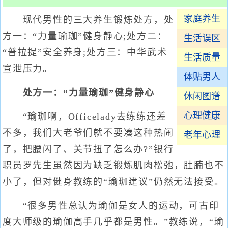
家庭养生
现代男性的三大养生锻炼处方，处
方一：“力量瑜珈”健身静心;处方二：
生活误区
“普拉提”安全养身;处方三：中华武术
生活质量
宣泄压力。
体贴男人
处方一：“力量瑜珈”健身静心
休闲图谱
心理健康
“瑜珈啊，Officelady去练练还差
不多，我们大老爷们就不要凑这种热闹
老年心理
了，把腰闪了、关节扭了怎么办?”银行
职员罗先生虽然因为缺乏锻炼肌肉松弛，肚腩也不
小了，但对健身教练的“瑜珈建议”仍然无法接受。
“很多男性总认为瑜伽是女人的运动，可古印
度大师级的瑜伽高手几乎都是男性。”教练说，“瑜