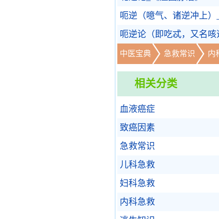
呃逆（噫气、诸逆冲上）
呃逆论（即吃忒，又名咳
中医宝典
急救常识
内
相关分类
血液癌症
致癌因素
急救常识
儿科急救
妇科急救
内科急救