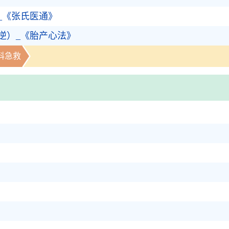
_《张氏医通》
逆）_《胎产心法》
科急救