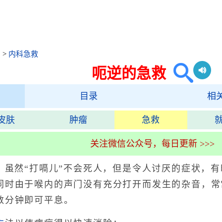
识
>
内科急救
呃逆的急救
目录
相
皮肤
肿瘤
急救
关注微信公众号，每日更新 >>>
。虽然“打嗝儿”不会死人，但是令人讨厌的症状，
同时由于喉内的声门没有充分打开而发生的杂音，常
数分钟即可平息。