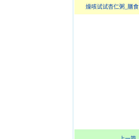
燥咳试试杏仁粥_膳
上一篇