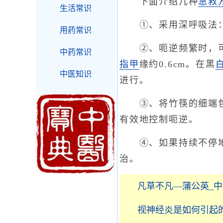
下面介绍几种
急救
生活常识
①、采用深呼吸法：比
用药常识
②、呃逆频繁时，可自
中药常识
指甲
缘约0.6cm。在黑
中医知识
进行。
③、将竹筷的细端
有效地控制呃逆。
④、如果持续不停地连
治。
凡草不凡—蒲公英_
视神经炎是如何引起