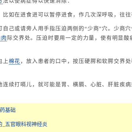
方
法以使病症得以快速消除：
如在进食进可以暂停进食，作几次深呼吸，往往
己或请旁人用手指压迫两侧的“少商”穴。少商穴
白肉
际交界处。压迫时要用一定的力量，使有明显酸
包上
棉花
，放入患者的口中，按压硬腭和软腭交界处
续打嗝儿，就可能是胃、横膈、心脏、肝脏疾病
中药基础
的_五官眼科视神经炎