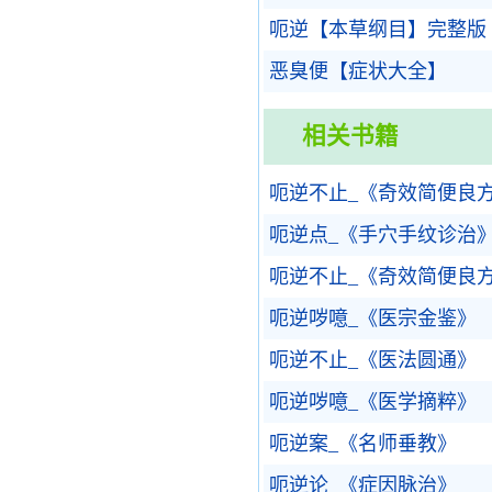
呃逆【本草纲目】完整版
恶臭便【症状大全】
相关书籍
呃逆不止_《奇效简便良
呃逆点_《手穴手纹诊治
呃逆不止_《奇效简便良
呃逆哕噫_《医宗金鉴》
呃逆不止_《医法圆通》
呃逆哕噫_《医学摘粹》
呃逆案_《名师垂教》
呃逆论_《症因脉治》