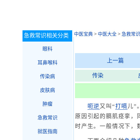
中医宝典
>
中医大全
>
急救常
急救常识相关分类
眼科
上一篇
耳鼻喉科
传染
传染病
皮肤病
肿瘤
呃逆
又叫“
打嗝
儿”
原因引起的膈肌痉挛，
急救常识
时产生。一般情况下，
就医指南