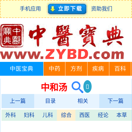
手机应用
立即下载
资助我们
中医宝典
中药
方剂
疾病
百科
中和汤
上一篇
目录
相关
下一篇
外科
妇科
儿科
综合
西医
经论
本草