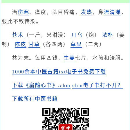
治
伤寒
、瘟疫，头目昏痛，
发热
，鼻
流清涕
，
服此不致传染。
苍术
（一斤，米泔浸）
川乌
（炮）
浓朴
（姜
制）
陈皮
甘草
（各四两）
草果
（二两）
共为末。每用四钱，
生姜
七片，水煎和渣服。
1000余本中医古籍txt电子书免费下载
下载《扁鹊心书》.chm
chm电子书打不开？
下载所有中医书籍