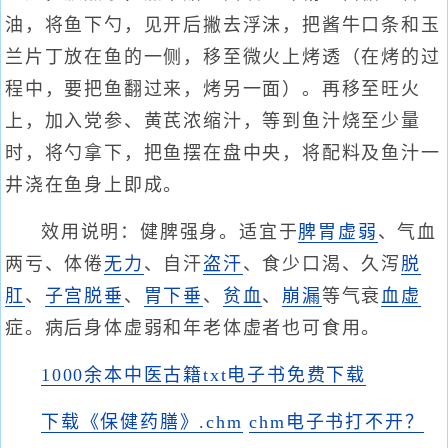
油，将鱼下勺，见开后撇去浮沫，把酱牛口条和玉
兰片丁放在鱼的一侧，移至微火上烤透（在烤的过
程中，要把鱼翻过来，烤另一面）。再移至旺火
上，加入党参、黄芪浓缩汁，等到鱼汁烧至少量
时，将勺拿下，把鱼摆在盘中央，将配料及鱼汁一
井浇在鱼身上即成。
效用说明：健脾强身。适宜于
脾胃虚弱
、气血
两亏、体倦
无力
、自汗
盗汗
、食少口渴、久泻
脱
肛
、
子宫脱垂
、
胃下垂
、
贫血
、
崩漏
等气衰
血虚
症。病后身体虚弱和年老体虚者也可食用。
1000余本中医古籍txt电子书免费下载
下载《保健药膳》.chm
chm电子书打不开？