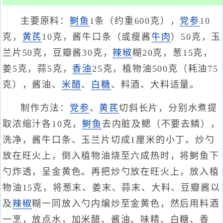
主要原料：
鲥鱼
1条（约重600克），
党参
10
克，
黄芪
10克，酱牛口条（或瘦酱
牛肉
）50克，玉
兰片50克，豆瓣酱30克，
辣椒
糊20克，葱15克，
姜5克，蒜5克，
香油
25克，植物油500克（耗油75
克），酱油、
米醋
、
白糖
、料酒、大料适量。
制作方法：
党参
、
黄芪
切斜长片，分别水煮提
取浓缩汁各10克，
鲥鱼
去内脏及鳃（不要去鳞），
洗净，酱牛口条、玉兰片切成1厘米的小丁。炒勺
放在旺火上，倒入植物油烧至六成热时，将鲥鱼下
勺炸透，呈金黄色。再把炒勺放在旺火上，放入植
物油15克，将葱末、姜末、蒜末、大料、豆瓣酱以
及
辣椒
糊一同放入勺内煸炒至金黄色，然后用料酒
一烹，放点水，加米醋、酱油、味精、白糖、香