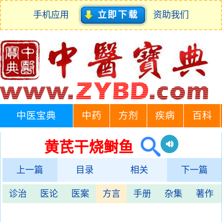
手机应用
立即下载
资助我们
中医宝典
中药
方剂
疾病
百科
黄芪干烧鲥鱼
上一篇
目录
相关
下一篇
诊治
医论
医案
方言
手册
杂集
著作