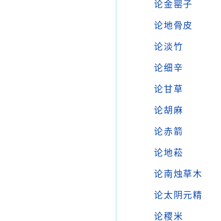
论金罂子
论地骨皮
论淡竹
论细辛
论甘草
论胡麻
论赤箭
论地菘
论南烛草木
论太阴元精
论稷米