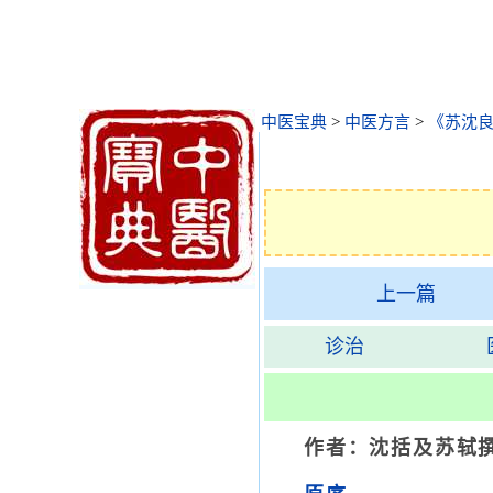
中医宝典
>
中医方言
>
《苏沈
上一篇
诊治
作者：沈括及苏轼撰 