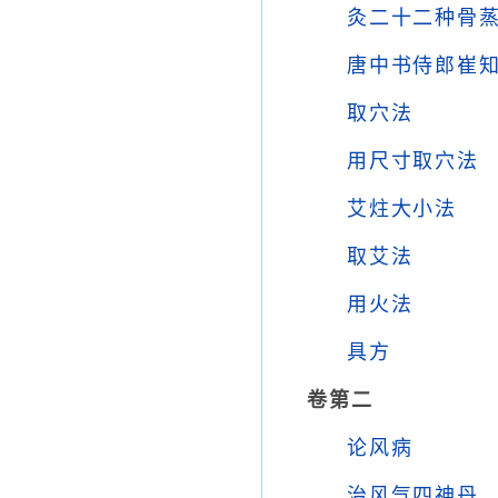
灸二十二种骨
唐中书侍郎崔
取穴法
用尺寸取穴法
艾炷大小法
取艾法
用火法
具方
卷第二
论风病
治风气四神丹