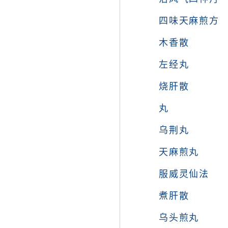
四味天麻煎方
木香散
左经丸
烧肝散
丸
乌荆丸
天麻煎丸
服威灵仙法
煮肝散
乌头煎丸