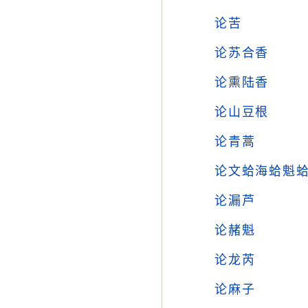
论苦
论苏合香
论熏陆香
论山豆根
论青蒿
论文蛤海蛤魁
论漏芦
论赭魁
论龙芮
论麻子