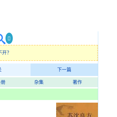
不开？
关
下一篇
手册
杂集
著作