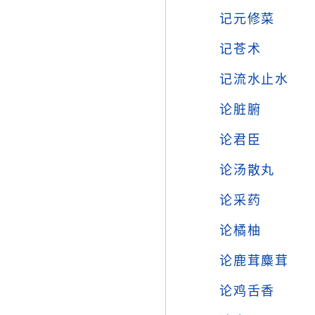
记元修菜
记苍术
记流水止水
论脏腑
论君臣
论汤散丸
论采药
论橘柚
论鹿茸麋茸
论鸡舌香