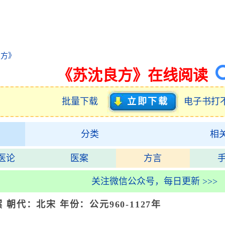
良方》
《苏沈良方》在线阅读
批量下载
立即下载
电子书打
分类
相
医论
医案
方言
关注微信公众号，每日更新 >>>
朝代：北宋 年份：公元960-1127年