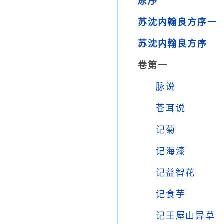
原序
苏沈内翰良方序一
苏沈内翰良方序
卷第一
脉说
苍耳说
记菊
记海漆
记益智花
记食芋
记王屋山异草