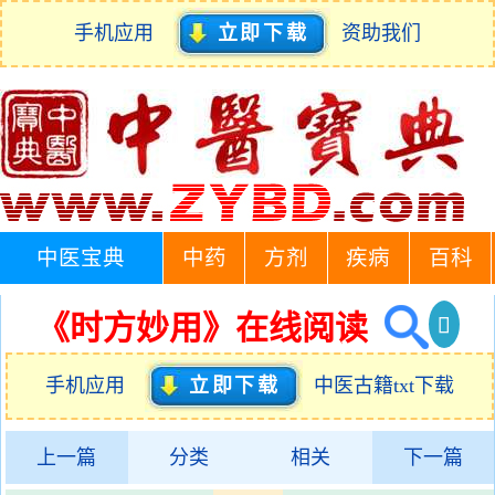
手机应用
立即下载
资助我们
中医宝典
中药
方剂
疾病
百科
《时方妙用》在线阅读
手机应用
立即下载
中医古籍txt下载
上一篇
分类
相关
下一篇