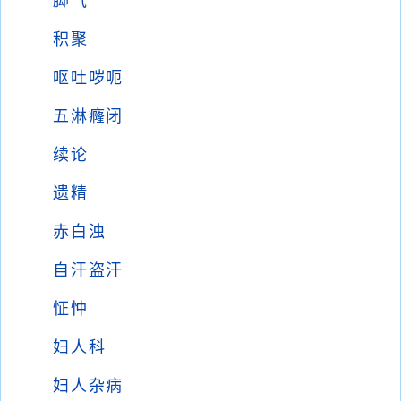
脚气
积聚
呕吐哕呃
五淋癃闭
续论
遗精
赤白浊
自汗盗汗
怔忡
妇人科
妇人杂病