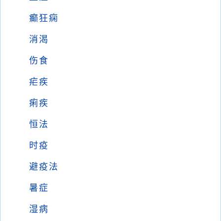
癫狂痫
消渴
伤食
疟疾
痢疾
恒法
时疫
避疫法
暑症
湿病