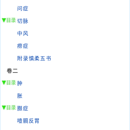
问症
切脉
中风
痨症
附录慎柔五书
卷二
肿
胀
臌症
噎膈反胃