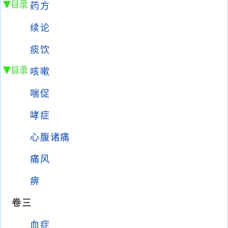
药方
续论
痰饮
咳嗽
喘促
哮症
心腹诸痛
痛风
痹
卷三
血症