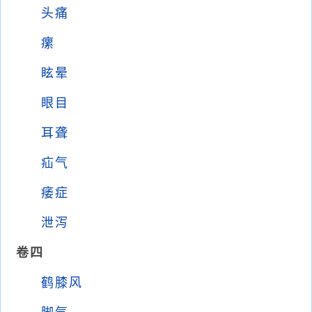
头痛
瘰
眩晕
眼目
耳聋
疝气
痿症
泄泻
卷四
鹤膝风