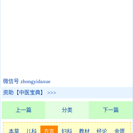
微信号 zhongyidaxue
资助【中医宝典】 >>>
上一篇
分类
下一篇
本草
儿科
方言
妇科
教材
经论
金匮