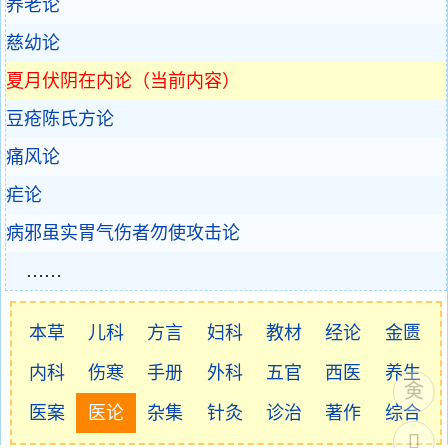
养老论
慈幼论
夏月伏阴在内论（当前内容）
豆疮陈氏方论
痛风论
疟论
病邪虽实胃气伤者勿使攻击论
……
本草
儿科
方言
妇科
教材
经论
金匮
内科
伤寒
手册
外科
五官
西医
养生
医案
医论
杂集
针灸
诊治
著作
综合