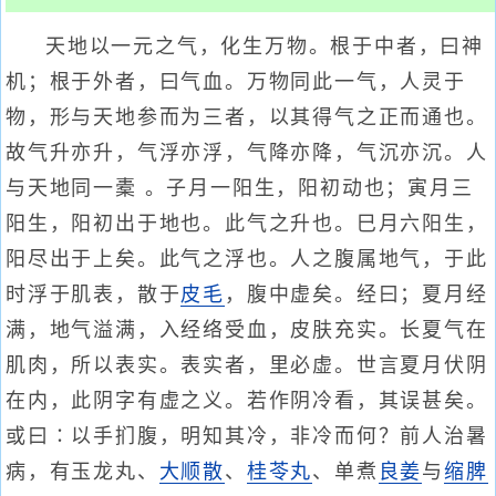
天地以一元之气，化生万物。根于中者，曰神
机；根于外者，曰气血。万物同此一气，人灵于
物，形与天地参而为三者，以其得气之正而通也。
故气升亦升，气浮亦浮，气降亦降，气沉亦沉。人
与天地同一橐 。子月一阳生，阳初动也；寅月三
阳生，阳初出于地也。此气之升也。巳月六阳生，
阳尽出于上矣。此气之浮也。人之腹属地气，于此
时浮于肌表，散于
皮毛
，腹中虚矣。经曰；夏月经
满，地气溢满，入经络受血，皮肤充实。长夏气在
肌肉，所以表实。表实者，里必虚。世言夏月伏阴
在内，此阴字有虚之义。若作阴冷看，其误甚矣。
或曰∶以手扪腹，明知其冷，非冷而何？前人治暑
病，有玉龙丸、
大顺散
、
桂苓丸
、单煮
良姜
与
缩脾