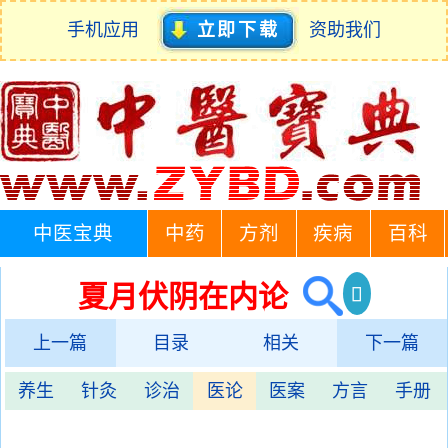
手机应用
立即下载
资助我们
中医宝典
中药
方剂
疾病
百科
夏月伏阴在内论
上一篇
目录
相关
下一篇
养生
针灸
诊治
医论
医案
方言
手册