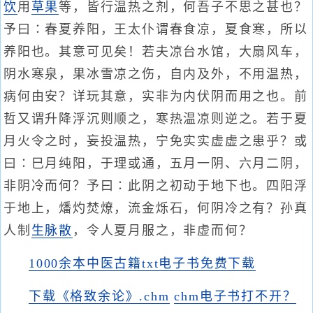
饮
用
草果
等，皆行温热之剂，何吾子不思之甚也？
予曰∶春夏养阳，王太仆谓春食凉，夏食寒，所以
养阳也。其意可见矣！若夫凉台水馆，大扇风车，
阴水寒泉，果冰雪凉之伤，自内及外，不用温热，
病何由安？详玩其意，实非为内伏阴而用之也。前
哲又谓升降浮沉则顺之，寒热温凉则逆之。若于夏
月火令之时，妄投温热，宁免实实虚虚之患乎？或
曰∶巳月纯阳，于理或通，五月一阴、六月二阴，
非阴冷而何？予曰∶此阴之初动于地下也。四阳浮
于地上，燔灼焚燎，流金烁石，何阴冷之有？孙真
人制
生脉散
，令人夏月服之，非虚而何？
1000余本中医古籍txt电子书免费下载
下载《格致余论》.chm
chm电子书打不开？