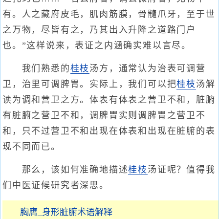
有。人之藏府皮毛，肌肉筋膜，骨髓爪牙，至于世
之万物，尽皆有之，乃其出入升降之道路门户
也。”这样说来，表证之内涵确实难以言尽。
我们熟悉的
桂枝
汤方，通常认为治表可调营
卫，治里可调脾胃。实际上，我们可以把
桂枝
汤解
读为调和营卫之方。体表有体表之营卫不和，脏腑
有脏腑之营卫不和，调脾胃实则调脾胃之营卫不
和，只不过营卫不和出现在体表和出现在脏腑的表
现不同而已。
那么，该如何准确地描述
桂枝
汤证呢？值得我
们中医证候研究者深思。
胸膺_身形脏腑术语解释