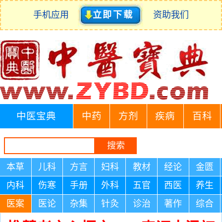
手机应用
立即下载
资助我们
中医宝典
中药
方剂
疾病
百科
本草
儿科
方言
妇科
教材
经论
金匮
内科
伤寒
手册
外科
五官
西医
养生
医案
医论
杂集
针灸
诊治
著作
综合