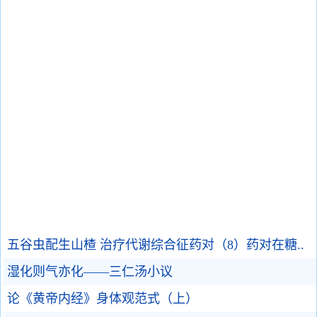
五谷虫配生山楂 治疗代谢综合征药对（8）药对在糖..
湿化则气亦化——三仁汤小议
论《黄帝内经》身体观范式（上）