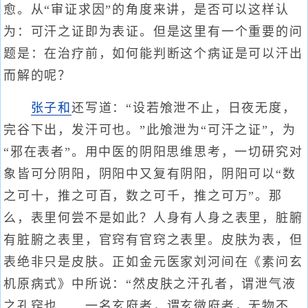
愈。从“审证求因”的角度来讲，是否可以这样认
为：可汗之证即为表证。但是这里有一个重要的问
题是：在治疗前，如何能判断这个病证是可以汗出
而解的呢？
张子和
还写道：“设若飧泄不止，日夜无度，
完谷下出，发汗可也。”此飧泄为“可汗之证”，为
“邪在表者”。用中医的阴阳思维思考，一切研究对
象皆可分阴阳，阴阳中又复有阴阳，阴阳可以“数
之可十，推之可百，数之可千，推之可万”。那
么，表里何尝不是如此？人身有人身之表里，脏腑
有脏腑之表里，官窍有官窍之表里。皮肤为表，但
表绝非只是皮肤。正如金元医家刘河间在《素问玄
机原病式》中所说：“然皮肤之汗孔者，谓泄气液
之孔窍也……一名玄府者，谓玄微府者，无物不