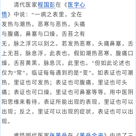
清代医家
程国彭
在《
医学心
悟
》中说：“一病之表里，全在
发热与潮热，恶寒与恶热，头痛
与腹痛，鼻塞与口燥，舌苔之有
无，脉之浮沉以别之。若发热恶寒，头痛鼻塞，舌
上无苔，脉息浮，此表也。假如潮热恶寒，腹痛口
燥，舌苔黄黑，脉息沉，此里也。”但如此论述也
仅为“常”，临证每每遇到的是“变”。如表证也可潮
热，里证也可发热；表证也可腹痛，里证也可头
痛；表证也可口燥，里证也可鼻塞等等。用中医阴
阳思维来看待，表证所能出现的表现，里证也可以
出现；反之，里证可以出现的症状，表证也可以出
现。
难怪明代医家
张景岳
在《
景岳全书
》中谈了三