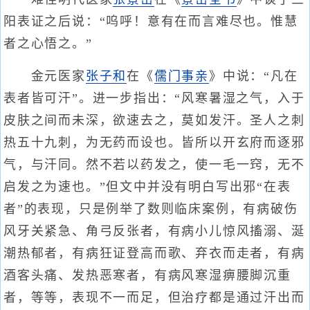
阳表证之后说：“呜呼！意有在而言难尽也。惟慧
者之心悟之。”
金元医家
张子和
在《
儒门事亲
》中说：“凡在
表者皆可汗”。进一步指出：“风寒暑湿之气，入于
皮肤之间而未深，欲速去之，莫如发汗。圣人之刺
热五十九刺，为无药而设也。皆所以开玄府而逐邪
气，与汗同。然不若以药发之，使一毛一窍，无不
启发之为速也。”但文中并没有明白写出邪“在表
者”的表现，只是例举了数则临床案例，有病破伤
风牙关紧急、角弓反张者，有病小儿惊风搐溺、涎
潮热郁者，有病狂证登高而歌、弃衣而走者，有病
酒客头痛、发热恶寒者，有病风寒湿痹腰脚沉重
者，等等，表现不一而足，但治疗都是通过汗出而